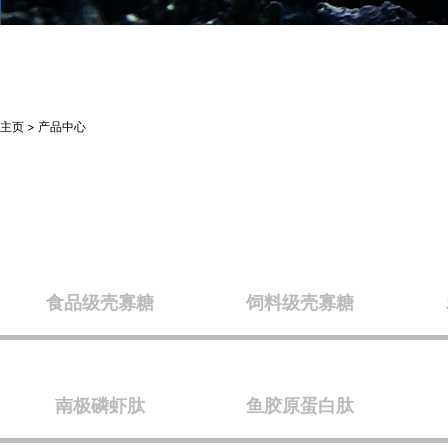
主页 > 产品中心
食品级壳寡糖
饲料级壳寡糖
南极磷虾肽
鱼胶原蛋白肽