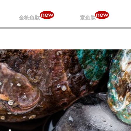
金枪鱼肽
章鱼肽