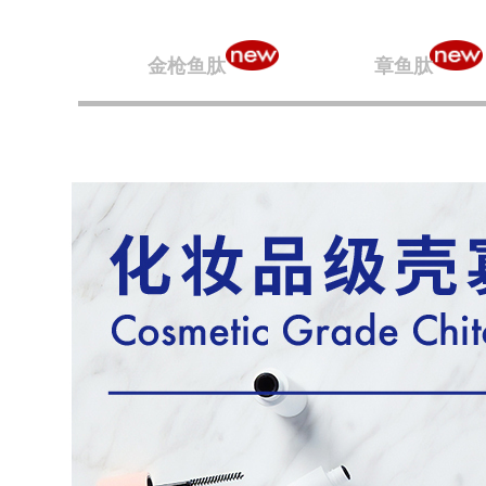
金枪鱼肽
章鱼肽