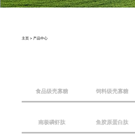
主页 > 产品中心
食品级壳寡糖
饲料级壳寡糖
南极磷虾肽
鱼胶原蛋白肽