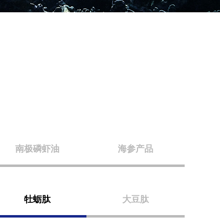
南极磷虾油
海参产品
牡蛎肽
大豆肽