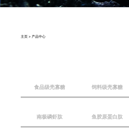
主页 > 产品中心
食品级壳寡糖
饲料级壳寡糖
南极磷虾肽
鱼胶原蛋白肽