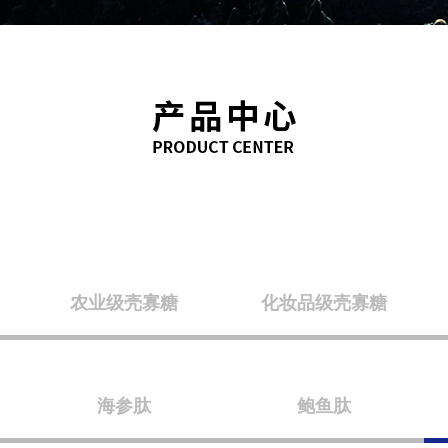
农业级壳寡糖
化妆品级壳寡糖
海参肽
鲍鱼肽